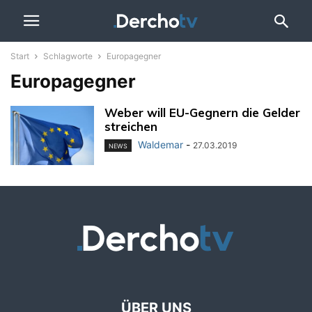
Start
Schlagworte
Europagegner
Europagegner
Weber will EU-Gegnern die Gelder
streichen
Waldemar
-
27.03.2019
NEWS
ÜBER UNS