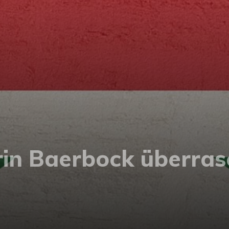
in Baerbock überras