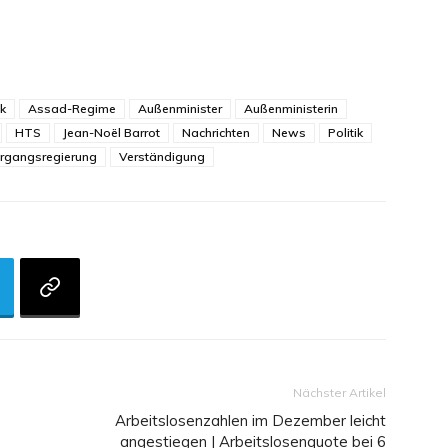
k
Assad-Regime
Außenminister
Außenministerin
HTS
Jean-Noël Barrot
Nachrichten
News
Politik
rgangsregierung
Verständigung
Nächster Artikel
Arbeitslosenzahlen im Dezember leicht
angestiegen | Arbeitslosenquote bei 6