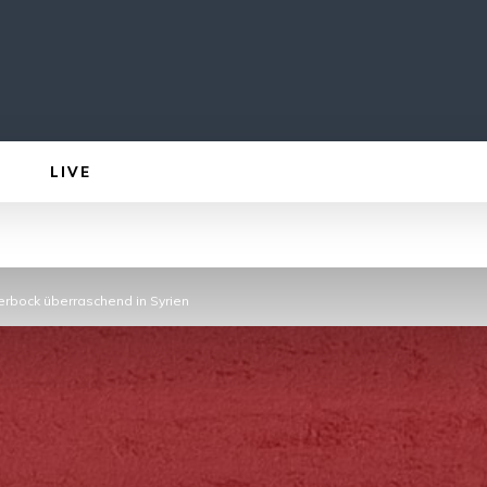
LIVE
erbock überraschend in Syrien