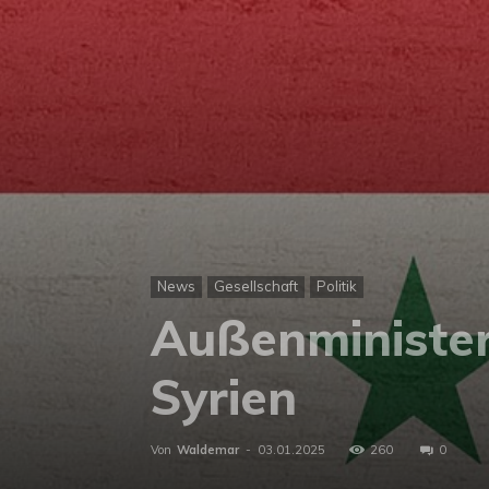
News
Gesellschaft
Politik
Außenminister
Syrien
Von
Waldemar
-
03.01.2025
260
0