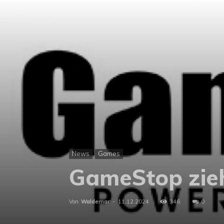
News
Games
GameStop zieh
Von
Waldemar
-
11.12.2024
346
0