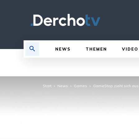
NEWS
THEMEN
VIDEO
Start
News
Games
GameStop zieht sich aus