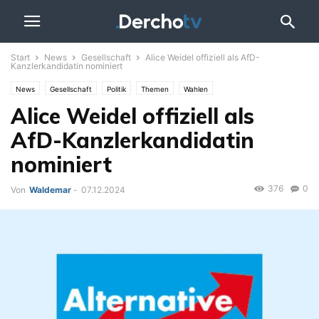
Start
News
Gesellschaft
Alice Weidel offiziell als AfD-
Kanzlerkandidatin nominiert
News
Gesellschaft
Politik
Themen
Wahlen
Alice Weidel offiziell als
AfD-Kanzlerkandidatin
nominiert
376
0
Von
Waldemar
-
07.12.2024