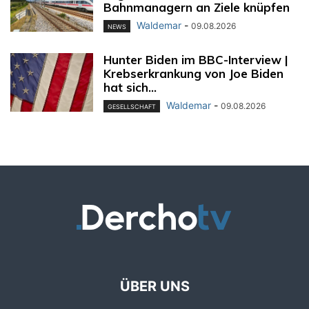
Bahnmanagern an Ziele knüpfen
Waldemar
-
09.08.2026
NEWS
Hunter Biden im BBC-Interview |
Krebserkrankung von Joe Biden
hat sich...
Waldemar
-
09.08.2026
GESELLSCHAFT
ÜBER UNS