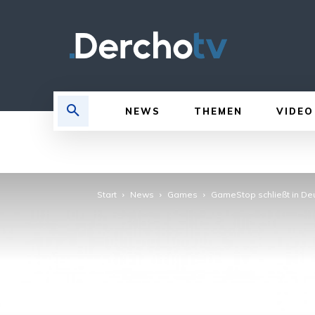
NEWS
THEMEN
VIDEO
Start
News
Games
GameStop schließt in Deut