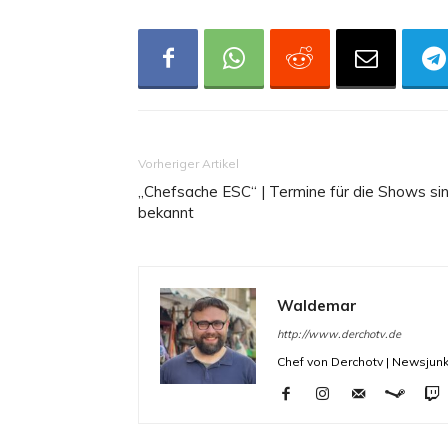
Vorheriger Artikel
„Chefsache ESC“ | Termine für die Shows si
bekannt
Waldemar
http://www.derchotv.de
Chef von Derchotv | Newsjunk