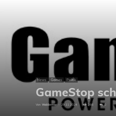
News
Games
Politik
GameStop schli
Von
Waldemar
-
29.11.2024
266
0