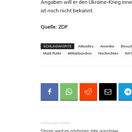
Angaben will er den Ukraine-Krieg inn
ist noch nicht bekannt.
Quelle: ZDF
SCHLAGWORTE
Aktuelles
Amerika
Besuc
Mark Rutte
Militärbündnis
Nachrichten
NA
Vorheriger Artikel
Strom wird im nächsten Jahr günstiger