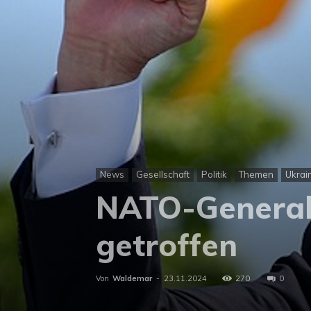
News
Gesellschaft
Politik
Themen
Ukrai
NATO-General
getroffen
Von
Waldemar
-
23.11.2024
270
0