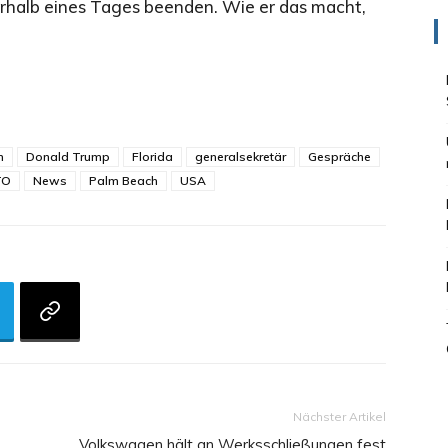
erhalb eines Tages beenden. Wie er das macht,
h
Donald Trump
Florida
generalsekretär
Gespräche
TO
News
Palm Beach
USA
Nächster Artikel
Volkswagen hält an Werksschließungen fest