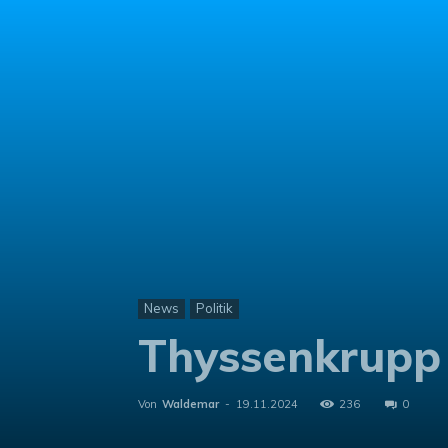
News
Politik
Thyssenkrupp 
Von
Waldemar
-
19.11.2024
236
0