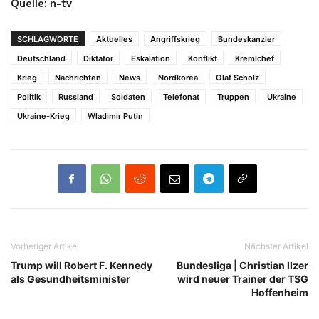
Quelle: n-tv
SCHLAGWORTE
Aktuelles
Angriffskrieg
Bundeskanzler
Deutschland
Diktator
Eskalation
Konflikt
Kremlchef
Krieg
Nachrichten
News
Nordkorea
Olaf Scholz
Politik
Russland
Soldaten
Telefonat
Truppen
Ukraine
Ukraine-Krieg
Wladimir Putin
Vorheriger Artikel
Nächster Artikel
Trump will Robert F. Kennedy
Bundesliga | Christian Ilzer
als Gesundheitsminister
wird neuer Trainer der TSG
Hoffenheim