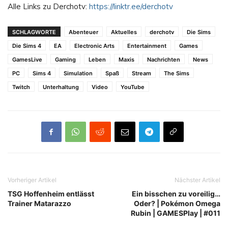
Alle Links zu Derchotv:
https://linktr.ee/derchotv
SCHLAGWORTE
Abenteuer
Aktuelles
derchotv
Die Sims
Die Sims 4
EA
Electronic Arts
Entertainment
Games
GamesLive
Gaming
Leben
Maxis
Nachrichten
News
PC
Sims 4
Simulation
Spaß
Stream
The Sims
Twitch
Unterhaltung
Video
YouTube
Vorheriger Artikel
Nächster Artikel
TSG Hoffenheim entlässt
Ein bisschen zu voreilig…
Trainer Matarazzo
Oder? | Pokémon Omega
Rubin | GAMESPlay | #011