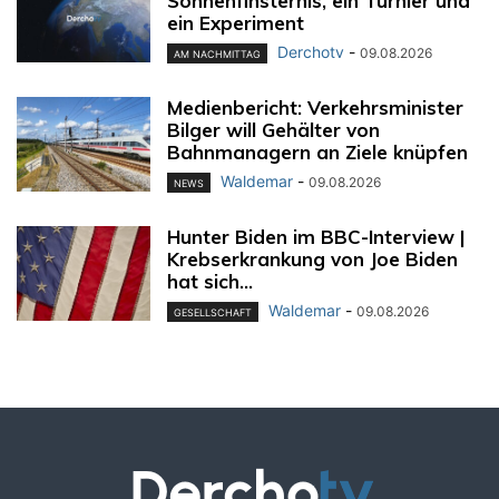
Sonnenfinsternis, ein Turnier und
ein Experiment
Derchotv
-
09.08.2026
AM NACHMITTAG
Medienbericht: Verkehrsminister
Bilger will Gehälter von
Bahnmanagern an Ziele knüpfen
Waldemar
-
09.08.2026
NEWS
Hunter Biden im BBC-Interview |
Krebserkrankung von Joe Biden
hat sich...
Waldemar
-
09.08.2026
GESELLSCHAFT