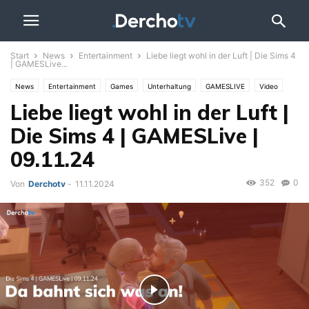
Start
News
Entertainment
Liebe liegt wohl in der Luft | Die Sims 4
| GAMESLive...
News
Entertainment
Games
Unterhaltung
GAMESLIVE
Video
Liebe liegt wohl in der Luft |
Die Sims 4 | GAMESLive |
09.11.24
352
0
Von
Derchotv
-
11.11.2024