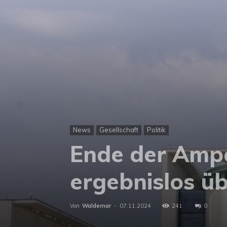
News
Gesellschaft
Politik
Ende der Ampe
ergebnislos ü
Von
Waldemar
-
07.11.2024
241
0