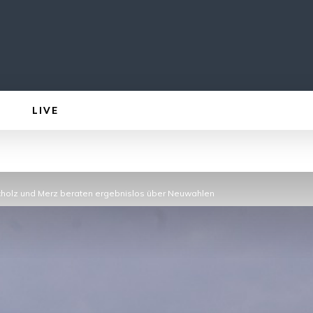
LIVE
cholz und Merz beraten ergebnislos über Neuwahlen