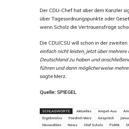
Der CDU-Chef hat aber dem Kanzler sign
über Tagesordnungspunkte oder Gesetz
wenn Scholz die Vertrauensfrage schon
Die CDU/CSU will schon in der zweiten
einfach nicht leisten, jetzt über mehrer
Deutschland zu haben und anschließen
führen und dann möglicherweise mehre
sagte Merz.
Quelle: SPIEGEL
SCHLAGWORTE
Aktuelles
Ampel-Aus
Amp
Ergebnislos
Friedrich Merz
Gespräch
Janu
Neuwahlen
News
Olaf Scholz
Politik
S