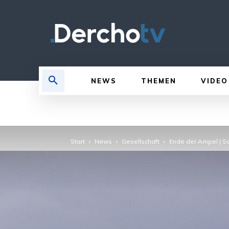
NEWS
THEMEN
VIDEO
Start
News
Gesellschaft
Ende der Ampel | S