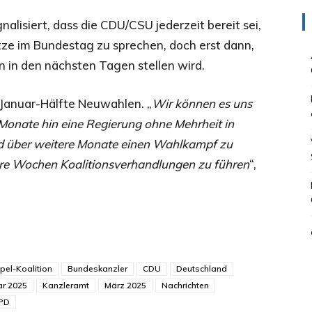
alisiert, dass die CDU/CSU jederzeit bereit sei,
e im Bundestag zu sprechen, doch erst dann,
 in den nächsten Tagen stellen wird.
 Januar-Hälfte Neuwahlen. „
Wir können es uns
e Monate hin eine Regierung ohne Mehrheit in
d über weitere Monate einen Wahlkampf zu
re Wochen Koalitionsverhandlungen zu führen
“,
el-Koalition
Bundeskanzler
CDU
Deutschland
ar 2025
Kanzleramt
März 2025
Nachrichten
PD