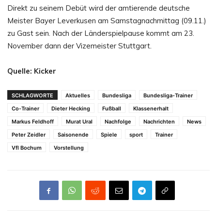
Direkt zu seinem Debüt wird der amtierende deutsche
Meister Bayer Leverkusen am Samstagnachmittag (09.11.)
zu Gast sein. Nach der Länderspielpause kommt am 23.
November dann der Vizemeister Stuttgart.
Quelle: Kicker
SCHLAGWORTE
Aktuelles
Bundesliga
Bundesliga-Trainer
Co-Trainer
Dieter Hecking
Fußball
Klassenerhalt
Markus Feldhoff
Murat Ural
Nachfolge
Nachrichten
News
Peter Zeidler
Saisonende
Spiele
sport
Trainer
Vfl Bochum
Vorstellung