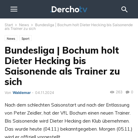
Start
News
Bundesliga | Bochum holt Dieter Hecking bis Saisonende
als Trainer zu sich
News
Sport
Bundesliga | Bochum holt
Dieter Hecking bis
Saisonende als Trainer zu
sich
263
0
Von
Waldemar
-
04.11.2024
Nach dem schlechten Saisonstart und nach der Entlassung
von Peter Zeidler, hat der VfL Bochum einen neuen Trainer.
Bis Saisonende wird Dieter Hecking den Klub übernehmen.
Das wurde heute (04.11.) bekanntgegeben. Morgen (05.11.)
wird er offiziell vorgestellt.