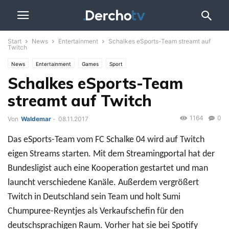
Start
News
Entertainment
Schalkes eSports-Team streamt auf
Twitch
News
Entertainment
Games
Sport
Schalkes eSports-Team
streamt auf Twitch
1164
0
Von
Waldemar
-
08.11.2017
Das eSports-Team vom FC Schalke 04 wird auf Twitch
eigen Streams starten. Mit dem Streamingportal hat der
Bundesligist auch eine Kooperation gestartet und man
launcht verschiedene Kanäle. Außerdem vergrößert
Twitch in Deutschland sein Team und holt Sumi
Chumpuree-Reyntjes als Verkaufschefin für den
deutschsprachigen Raum. Vorher hat sie bei Spotify