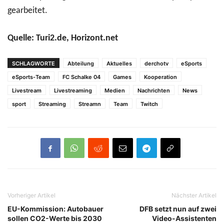
gearbeitet.
Quelle: Turi2.de, Horizont.net
SCHLAGWORTE
Abteilung
Aktuelles
derchotv
eSports
eSports-Team
FC Schalke 04
Games
Kooperation
Livestream
Livestreaming
Medien
Nachrichten
News
sport
Streaming
Streamn
Team
Twitch
Vorheriger Artikel
Nächster Artikel
EU-Kommission: Autobauer
DFB setzt nun auf zwei
sollen CO2-Werte bis 2030
Video-Assistenten