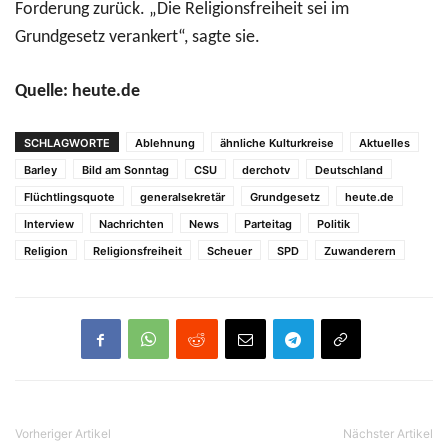
Forderung zurück. „Die Religionsfreiheit sei im
Grundgesetz verankert“, sagte sie.
Quelle: heute.de
SCHLAGWORTE
Ablehnung
ähnliche Kulturkreise
Aktuelles
Barley
Bild am Sonntag
CSU
derchotv
Deutschland
Flüchtlingsquote
generalsekretär
Grundgesetz
heute.de
Interview
Nachrichten
News
Parteitag
Politik
Religion
Religionsfreiheit
Scheuer
SPD
Zuwanderern
Vorheriger Artikel
Nächster Artikel