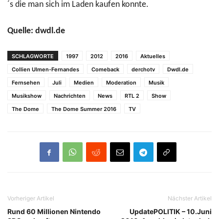
´s die man sich im Laden kaufen konnte.
Quelle: dwdl.de
SCHLAGWORTE
1997
2012
2016
Aktuelles
Collien Ulmen-Fernandes
Comeback
derchotv
Dwdl.de
Fernsehen
Juli
Medien
Moderation
Musik
Musikshow
Nachrichten
News
RTL 2
Show
The Dome
The Dome Summer 2016
TV
Vorheriger Artikel
Nächster Artikel
Rund 60 Millionen Nintendo
UpdatePOLITIK – 10.Juni