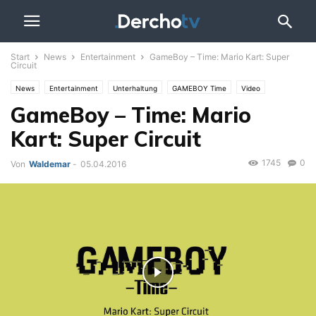
Start
News
Entertainment
GameBoy – Time: Mario Kart: Super
Circuit
News
Entertainment
Unterhaltung
GAMEBOY Time
Video
GameBoy – Time: Mario
Kart: Super Circuit
1745
0
Von
Waldemar
-
05.04.2016