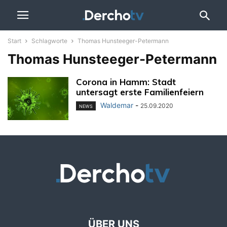
Start
Schlagworte
Thomas Hunsteeger-Petermann
Thomas Hunsteeger-Petermann
Corona in Hamm: Stadt
untersagt erste Familienfeiern
Waldemar
-
25.09.2020
NEWS
ÜBER UNS