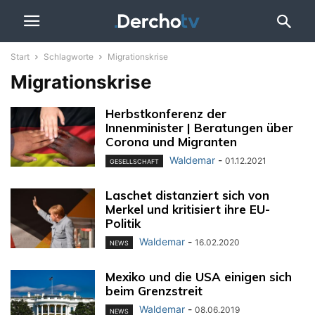
Start
Schlagworte
Migrationskrise
Migrationskrise
Herbstkonferenz der
Innenminister | Beratungen über
Corona und Migranten
Waldemar
-
01.12.2021
GESELLSCHAFT
Laschet distanziert sich von
Merkel und kritisiert ihre EU-
Politik
Waldemar
-
16.02.2020
NEWS
Mexiko und die USA einigen sich
beim Grenzstreit
Waldemar
-
08.06.2019
NEWS