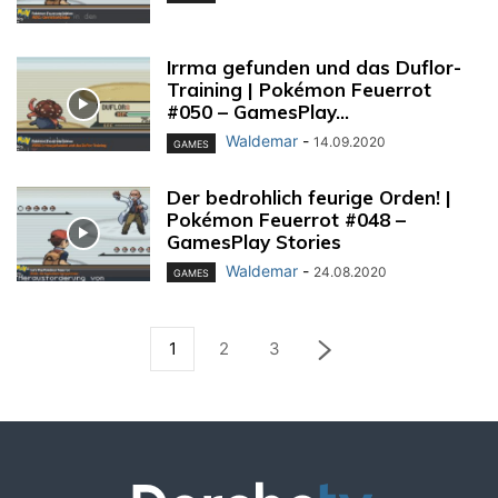
Irrma gefunden und das Duflor-
Training | Pokémon Feuerrot
#050 – GamesPlay...
Waldemar
-
14.09.2020
GAMES
Der bedrohlich feurige Orden! |
Pokémon Feuerrot #048 –
GamesPlay Stories
Waldemar
-
24.08.2020
GAMES
1
2
3