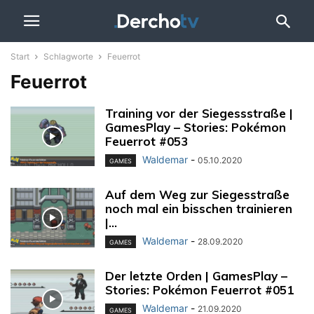
Start
Schlagworte
Feuerrot
Feuerrot
Training vor der Siegessstraße |
GamesPlay – Stories: Pokémon
Feuerrot #053
Waldemar
-
05.10.2020
GAMES
Auf dem Weg zur Siegesstraße
noch mal ein bisschen trainieren
|...
Waldemar
-
28.09.2020
GAMES
Der letzte Orden | GamesPlay –
Stories: Pokémon Feuerrot #051
Waldemar
-
21.09.2020
GAMES