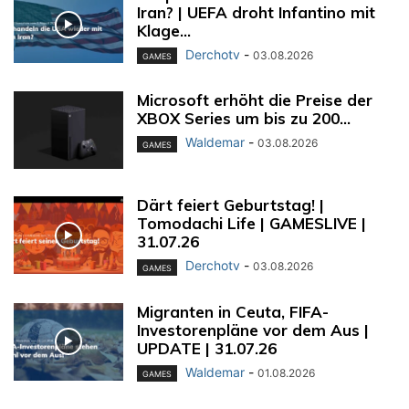
Iran? | UEFA droht Infantino mit
Klage...
Derchotv
-
03.08.2026
GAMES
Microsoft erhöht die Preise der
XBOX Series um bis zu 200...
Waldemar
-
03.08.2026
GAMES
Därt feiert Geburtstag! |
Tomodachi Life | GAMESLIVE |
31.07.26
Derchotv
-
03.08.2026
GAMES
Migranten in Ceuta, FIFA-
Investorenpläne vor dem Aus |
UPDATE | 31.07.26
Waldemar
-
01.08.2026
GAMES