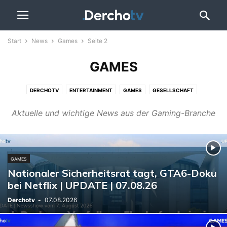
Start
News
Games
Seite 2
GAMES
DERCHOTV
ENTERTAINMENT
GAMES
GESELLSCHAFT
KOMMENTAR
POLITIK
SPORT
WIRTSCHAFT
Aktuelle und wichtige News aus der Gaming-Branche
GAMES
Nationaler Sicherheitsrat tagt, GTA6-Doku
bei Netflix | UPDATE | 07.08.26
Derchotv
-
07.08.2026