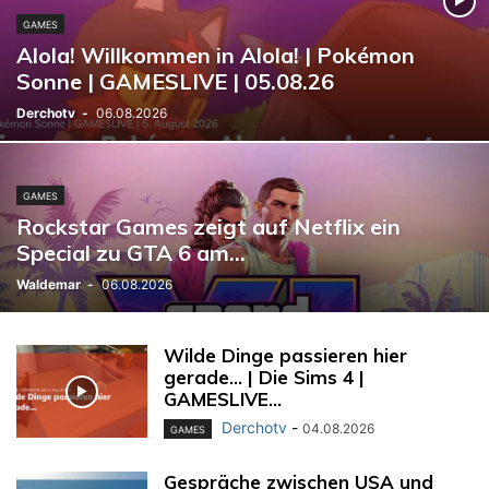
GAMES
Alola! Willkommen in Alola! | Pokémon
Sonne | GAMESLIVE | 05.08.26
Derchotv
-
06.08.2026
GAMES
Rockstar Games zeigt auf Netflix ein
Special zu GTA 6 am...
Waldemar
-
06.08.2026
Wilde Dinge passieren hier
gerade… | Die Sims 4 |
GAMESLIVE...
Derchotv
-
04.08.2026
GAMES
Gespräche zwischen USA und