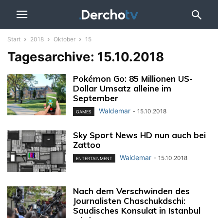
Start
2018
Oktober
15
Tagesarchive: 15.10.2018
Pokémon Go: 85 Millionen US-
Dollar Umsatz alleine im
September
Waldemar
-
15.10.2018
GAMES
Sky Sport News HD nun auch bei
Zattoo
Waldemar
-
15.10.2018
ENTERTAINMENT
Nach dem Verschwinden des
Journalisten Chaschukdschi:
Saudisches Konsulat in Istanbul