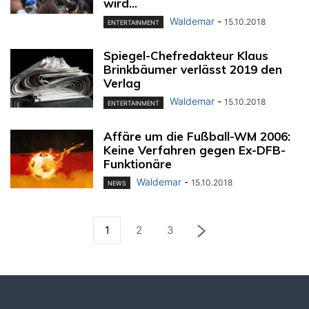
wird...
Waldemar
-
15.10.2018
ENTERTAINMENT
Spiegel-Chefredakteur Klaus
Brinkbäumer verlässt 2019 den
Verlag
Waldemar
-
15.10.2018
ENTERTAINMENT
Affäre um die Fußball-WM 2006:
Keine Verfahren gegen Ex-DFB-
Funktionäre
Waldemar
-
15.10.2018
NEWS
1
2
3