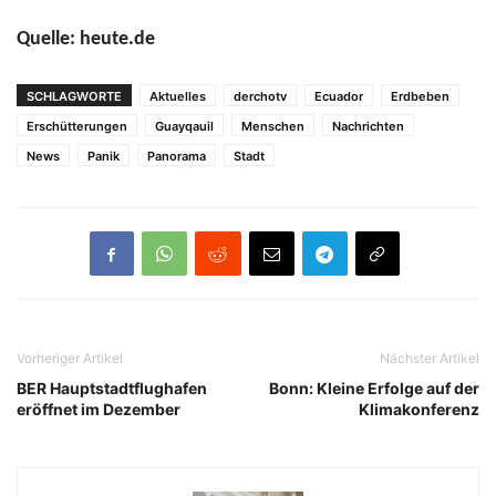
Quelle: heute.de
SCHLAGWORTE
Aktuelles
derchotv
Ecuador
Erdbeben
Erschütterungen
Guayqauil
Menschen
Nachrichten
News
Panik
Panorama
Stadt
Vorheriger Artikel
Nächster Artikel
BER Hauptstadtflughafen
Bonn: Kleine Erfolge auf der
eröffnet im Dezember
Klimakonferenz