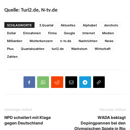
Quelle: Turi2.de, N-tv.de
SCHLAGWORTE
3.Quartal
Aktuelles
Alphabet
derchotv
Dollar
Einnahmen
Firma
Google
Internet
Medien
Milliarden
Mutterkonzern
n-tv.de
Nachrichten
News
Plus
Quartalszahlen
turi2.de
Wachstum
Wirtschaft
Zahlen
Vorheriger Artikel
Nächster Artikel
NPD scheitert mit Klage
WADA beklagt
gegen Deutschland
Dopingpannen bei den
Olympischen Spiele in Rio