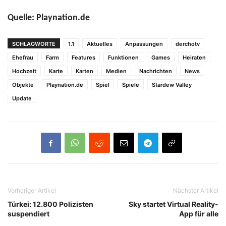
Quelle: Playnation.de
SCHLAGWORTE
1.1
Aktuelles
Anpassungen
derchotv
Ehefrau
Farm
Features
Funktionen
Games
Heiraten
Hochzeit
Karte
Karten
Medien
Nachrichten
News
Objekte
Playnation.de
Spiel
Spiele
Stardew Valley
Update
Vorheriger Artikel
Nächster Artikel
Türkei: 12.800 Polizisten
Sky startet Virtual Reality-
suspendiert
App für alle