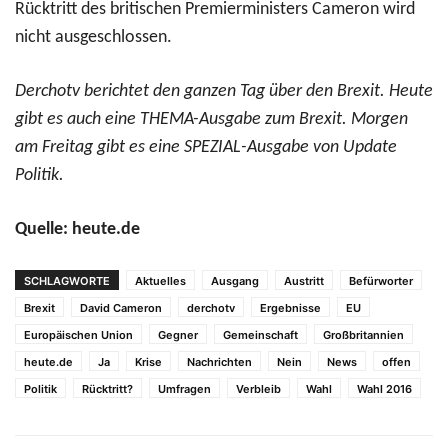
Rücktritt des britischen Premierministers Cameron wird
nicht ausgeschlossen.
Derchotv berichtet den ganzen Tag über den Brexit. Heute
gibt es auch eine THEMA-Ausgabe zum Brexit. Morgen
am Freitag gibt es eine SPEZIAL-Ausgabe von Update
Politik.
Quelle: heute.de
SCHLAGWORTE
Aktuelles
Ausgang
Austritt
Befürworter
Brexit
David Cameron
derchotv
Ergebnisse
EU
Europäischen Union
Gegner
Gemeinschaft
Großbritannien
heute.de
Ja
Krise
Nachrichten
Nein
News
offen
Politik
Rücktritt?
Umfragen
Verbleib
Wahl
Wahl 2016