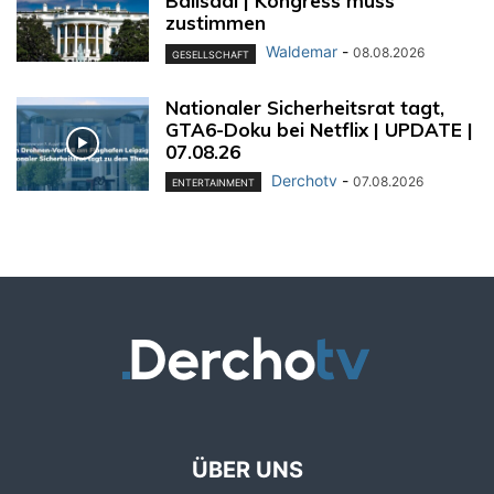
Ballsaal | Kongress muss
zustimmen
Waldemar
-
08.08.2026
GESELLSCHAFT
Nationaler Sicherheitsrat tagt,
GTA6-Doku bei Netflix | UPDATE |
07.08.26
Derchotv
-
07.08.2026
ENTERTAINMENT
ÜBER UNS