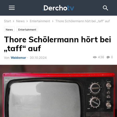
Start
News
Entertainment
Thore Schölermann hört bei „taff“ auf
News
Entertainment
Thore Schölermann hört bei
„taff“ auf
436
0
Von
Waldemar
-
30.10.2024