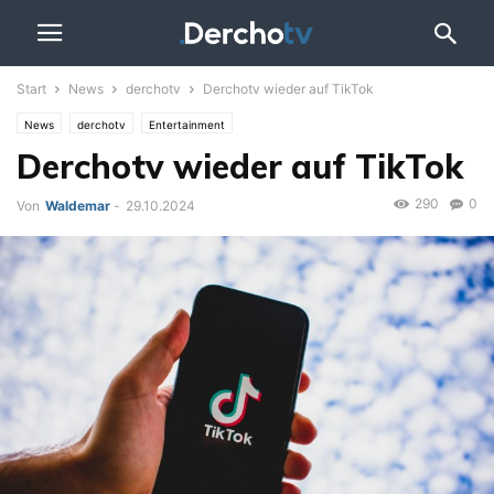
Start
News
derchotv
Derchotv wieder auf TikTok
News
derchotv
Entertainment
Derchotv wieder auf TikTok
290
0
Von
Waldemar
-
29.10.2024