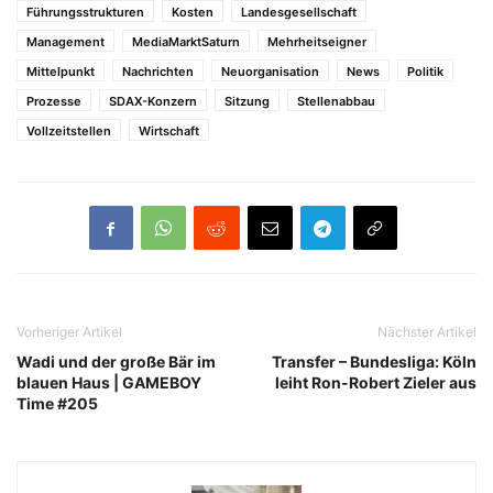
Führungsstrukturen
Kosten
Landesgesellschaft
Management
MediaMarktSaturn
Mehrheitseigner
Mittelpunkt
Nachrichten
Neuorganisation
News
Politik
Prozesse
SDAX-Konzern
Sitzung
Stellenabbau
Vollzeitstellen
Wirtschaft
Vorheriger Artikel
Nächster Artikel
Wadi und der große Bär im
Transfer – Bundesliga: Köln
blauen Haus | GAMEBOY
leiht Ron-Robert Zieler aus
Time #205