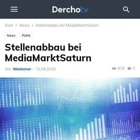
Start
News
Stellenabbau bei MediaMarktSaturn
News
Politik
Stellenabbau bei
MediaMarktSaturn
678
0
Von
Waldemar
-
13.08.2020