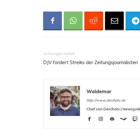
Vorheriger Artikel
DJV fordert Streiks der Zeitungsjournalisten
Waldemar
http://www.derchotv.de
Chef von Derchotv | Newsjunk