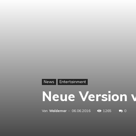
News
Entertainment
Neue Version 
Von
Waldemar
-
06.06.2016
1265
0