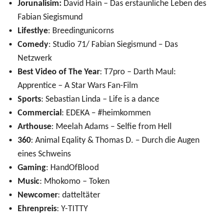
Jorunalisim:
David Hain – Das erstaunliche Leben des
Fabian Siegismund
Lifestlye
: Breedingunicorns
Comedy
: Studio 71/ Fabian Siegismund – Das
Netzwerk
Best Video of The Year
: T7pro – Darth Maul:
Apprentice – A Star Wars Fan-Film
Sports
: Sebastian Linda – Life is a dance
Commercial
: EDEKA – #heimkommen
Arthouse
: Meelah Adams – Selfie from Hell
360
: Animal Eqality & Thomas D. – Durch die Augen
eines Schweins
Gaming
: HandOfBlood
Music
: Mhokomo – Token
Newcomer
: datteltäter
Ehrenpreis
: Y-TITTY