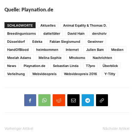
Quelle: Playnation.de
SCHLAGWORTE
Aktuelles
Animal Eqality & Thomas D.
Breedingunicorns
datteltäter
David Hain
derchotv
Düsseldorf
Edeka
Fabian Siegismund
Gewinner
HandOfBlood
heimkommen
Internet
Julien Bam
Medien
Meelah Adams
Melina Sophie
Mhokomo
Nachrichten
News
Playnation.de
Sebastian Linda
T7pro
Überblick
Verleihung
Webvideopreis
Webvideopreis 2016
Y-Titty
Vorheriger Artikel
Nächster Artikel